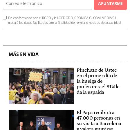
APUNTARME
De conformidad con el RGPD y la LOPDGDD, CRÓNICA GLOBALMEDIA S.L.
tratará los datos facilitados con la finalidad de remitirle noticias de actualidad.
MÁS EN VIDA
Pinchazo de Ustec
en el primer día de
la huelga de
profesores: el 91% le
da la espalda
El Papa recibirá a
47.000 personas en
su visita a Barcelona
y valora reunirse