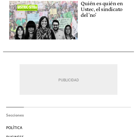
Quién es quién en
Ustec, el sindicato
del 'no'
Secciones
POLÍTICA