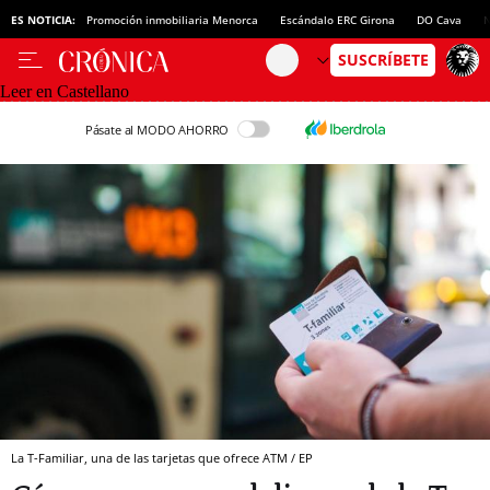
ES NOTICIA:
Promoción inmobiliaria Menorca
Escándalo ERC Girona
DO Cava
N
Leer en Castellano
Pásate al MODO AHORRO
La T-Familiar, una de las tarjetas que ofrece ATM / EP