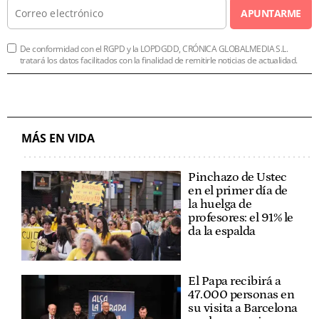
APUNTARME
De conformidad con el RGPD y la LOPDGDD, CRÓNICA GLOBALMEDIA S.L.
tratará los datos facilitados con la finalidad de remitirle noticias de actualidad.
MÁS EN VIDA
Pinchazo de Ustec
en el primer día de
la huelga de
profesores: el 91% le
da la espalda
El Papa recibirá a
47.000 personas en
su visita a Barcelona