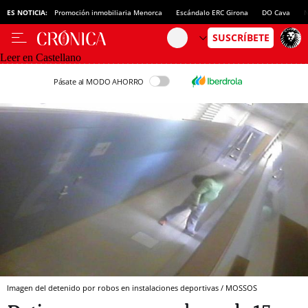
ES NOTICIA:
Promoción inmobiliaria Menorca
Escándalo ERC Girona
DO Cava
N
Leer en Castellano
Pásate al MODO AHORRO
Imagen del detenido por robos en instalaciones deportivas / MOSSOS