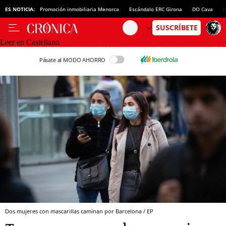
ES NOTICIA:
Promoción inmobiliaria Menorca
Escándalo ERC Girona
DO Cava
N
Leer en Castellano
Pásate al MODO AHORRO
Dos mujeres con mascarillas caminan por Barcelona / EP