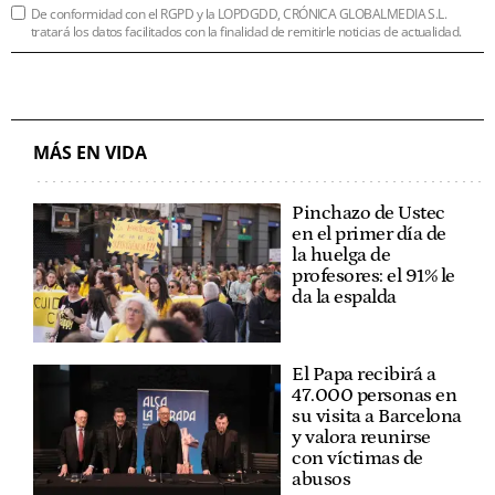
De conformidad con el RGPD y la LOPDGDD, CRÓNICA GLOBALMEDIA S.L.
tratará los datos facilitados con la finalidad de remitirle noticias de actualidad.
MÁS EN VIDA
Pinchazo de Ustec
en el primer día de
la huelga de
profesores: el 91% le
da la espalda
El Papa recibirá a
47.000 personas en
su visita a Barcelona
y valora reunirse
con víctimas de
abusos