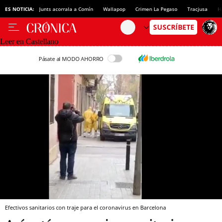
ES NOTICIA:
Junts acorrala a Comín
Wallapop
Crimen La Pegaso
Tracjusa
H
Leer en Castellano
Pásate al MODO AHORRO
Efectivos sanitarios con traje para el coronavirus en Barcelona