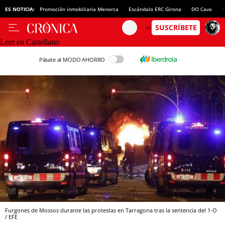
ES NOTICIA:
Promoción inmobiliaria Menorca
Escándalo ERC Girona
DO Cava
N
Leer en Castellano
Pásate al MODO AHORRO
Furgones de Mossos durante las protestas en Tarragona tras la sentencia del 1-O
/ EFE