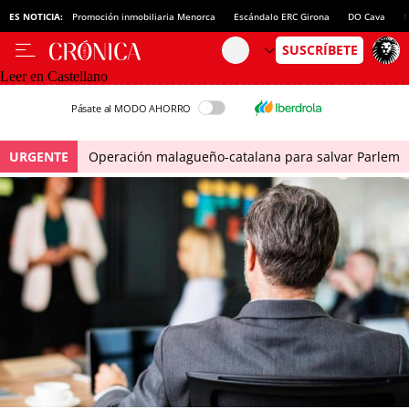
ES NOTICIA:
Promoción inmobiliaria Menorca
Escándalo ERC Girona
DO Cava
N
Leer en Castellano
Pásate al MODO AHORRO
URGENTE
Operación malagueño-catalana para salvar Parlem