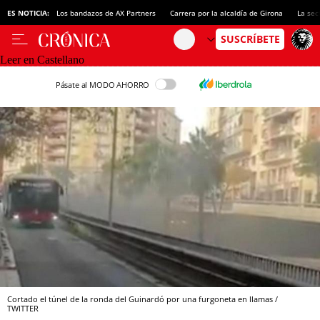
ES NOTICIA:
Los bandazos de AX Partners
Carrera por la alcaldía de Girona
La sec
Leer en Castellano
Pásate al MODO AHORRO
Cortado el túnel de la ronda del Guinardó por una furgoneta en llamas /
TWITTER