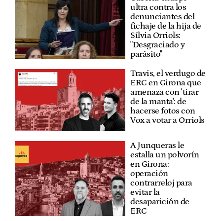
ultra contra los
denunciantes del
fichaje de la hija de
Sílvia Orriols:
"Desgraciado y
parásito"
Travis, el verdugo de
ERC en Girona que
amenaza con 'tirar
de la manta': de
hacerse fotos con
Vox a votar a Orriols
A Junqueras le
estalla un polvorín
en Girona:
operación
contrarreloj para
evitar la
desaparición de
ERC