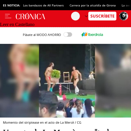
ES NOTICIA:
Los bandazos de AX Partners
Carrera por la alcaldía de Girona
La sec
Leer en Castellano
Pásate al MODO AHORRO
Momento del striptease en el acto de La Mercè / CG