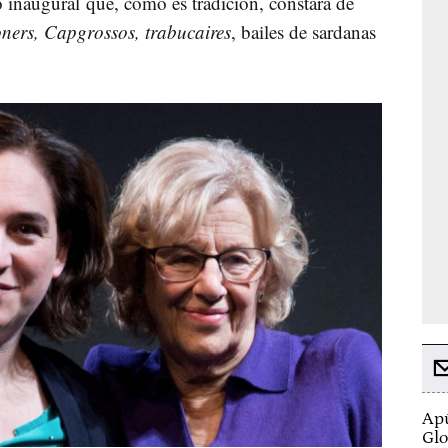
 inaugural que, como es tradición, constará de
ners, Capgrossos, trabucaires
, bailes de sardanas
Apú
Glo