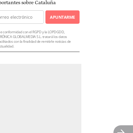
ortantes sobre Cataluña
APUNTARME
e conformidad con el RGPD y la LOPDGDD,
RÓNICA GLOBALMEDIA S.L. tratará los datos
acilitados con la finalidad de remitirle noticias de
ctualidad.