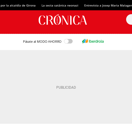
 por la alcaldía de Girona
La secta satánica neonazi
Entrevista a Josep Maria Malagar
Pásate al MODO AHORRO