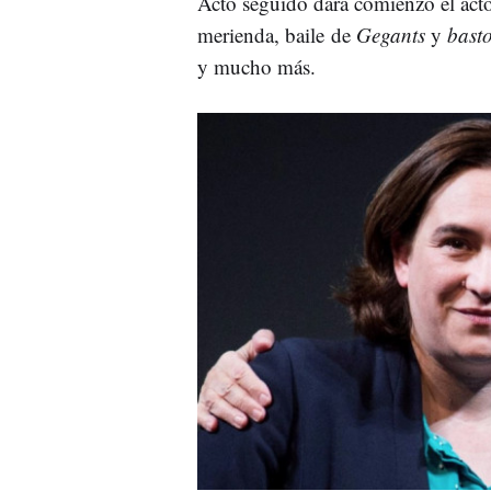
Acto seguido dará comienzo el acto
merienda, baile de
Gegants
y
basto
y mucho más.