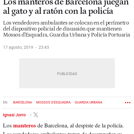
Los manteros de Barcelona juegan
al gato y al ratón con la policía
Los vendedores ambulantes se colocan en el perímetro
del dispositivo policial de disuasión que mantienen
Mossos d'Esquadra, Guardia Urbana y Policía Portuaria
17 agosto, 2019
23:43
BARCELONA
MOSSOS D'ESQUADRA
GUARDIA URBANA
TOP MANTA
Ignasi Jorro
manteros
Los
de Barcelona, al despiste de la policía.
Los vendedores ambulantes tratan de desempeñar su