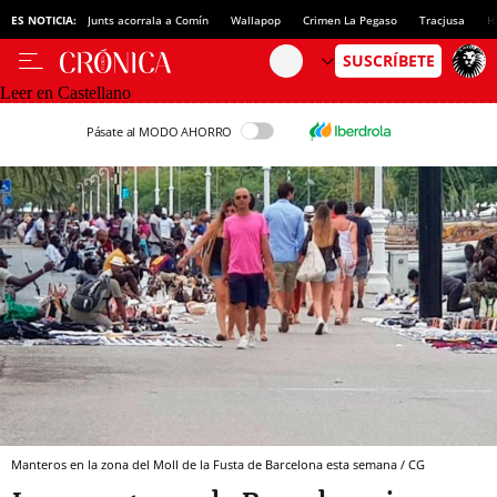
ES NOTICIA:
Junts acorrala a Comín
Wallapop
Crimen La Pegaso
Tracjusa
H
Leer en Castellano
Pásate al MODO AHORRO
Manteros en la zona del Moll de la Fusta de Barcelona esta semana / CG