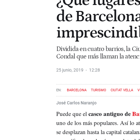
¿Qué lugares
de Barcelona
imprescindib
Dividida en cuatro barrios, la Ci
Condal que más llaman la atenci
25 junio, 2019
12:28
BARCELONA
TURISMO
CIUTAT VELLA
V
José Carlos Naranjo
casco antiguo de
Ba
Puede que el
uno de los más populares. Así lo a
se desplazan hasta la capital catalan