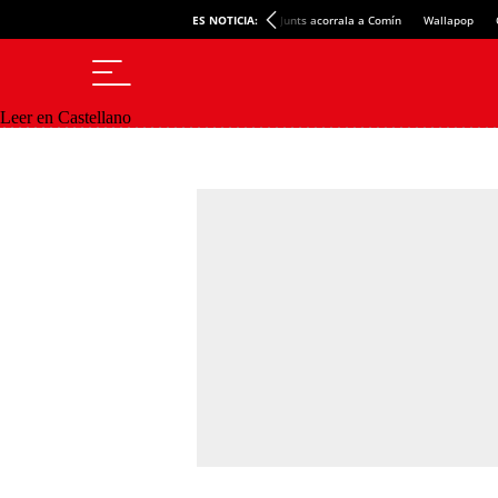
ES NOTICIA:
Junts acorrala a Comín
Wallapop
Leer en Castellano