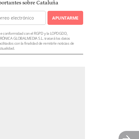
ortantes sobre Cataluña
APUNTARME
e conformidad con el RGPD y la LOPDGDD,
RÓNICA GLOBALMEDIA S.L. tratará los datos
acilitados con la finalidad de remitirle noticias de
ctualidad.