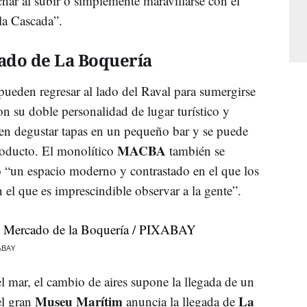
har al subir o simplemente maravillarse con el
la Cascada”.
ado de La Boquería
s pueden regresar al lado del Raval para sumergirse
on su doble personalidad de lugar turístico y
en degustar tapas en un pequeño bar y se puede
MACBA
roducto. El monolítico
también se
do “un espacio moderno y contrastado en el que los
 el que es imprescindible observar a la gente”.
XABAY
 el mar, el cambio de aires supone la llegada de un
Museu Marítim
La
el gran
anuncia la llegada de