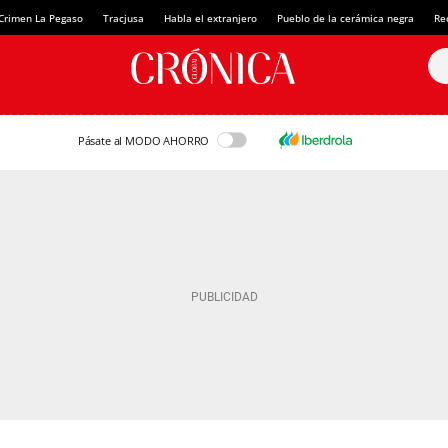
Crimen La Pegaso
Tracjusa
Habla el extranjero
Pueblo de la cerámica negra
Re
Pásate al MODO AHORRO