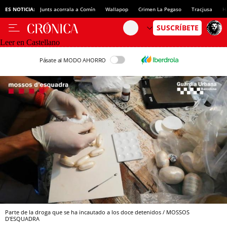
ES NOTICIA:
Junts acorrala a Comín
Wallapop
Crimen La Pegaso
Tracjusa
H
Leer en Castellano
Pásate al MODO AHORRO
Parte de la droga que se ha incautado a los doce detenidos / MOSSOS
D'ESQUADRA