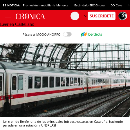
ES NOTICIA:
Promoción inmobiliaria Menorca
Escándalo ERC Girona
DO Cava
N
Leer en Castellano
Pásate al MODO AHORRO
Un tren de Renfe, una de las principales infraestructuras en Cataluña, haciendo
parada en una estación / UNSPLASH