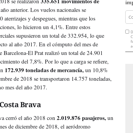
335.651 movimientos de
2018 se realizaron
imp
año anterior. Los vuelos nacionales se
aterrizajes y despegues, mientras que los
ciones, lo hicieron un 4,1%. Entre estos
D
ciales supusieron un total de 332.954, lo que
C
f
cto al año 2017. En el cómputo del mes de
a
e Barcelona-El Prat realizó un total de 24.901
imiento del 7,8%. Por lo que a carga se refiere,
172.939 toneladas de mercancía,
ron
un 10,8%
embre de 2018 se transportaron 14.757 toneladas,
o mes del año 2017.
Costa Brava
2.019.876 pasajeros,
va cerró el año 2018 con
un
mes de diciembre de 2018, el aeródromo