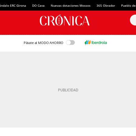
ándalo ERC Girona
DO Cava
Nuevas dotaciones Mossos
365 Obrador
Pueblo de
Pásate al MODO AHORRO