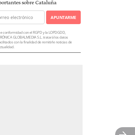
ortantes sobre Cataluña
APUNTARME
e conformidad con el RGPD y la LOPDGDD,
RÓNICA GLOBALMEDIA S.L. tratará los datos
acilitados con la finalidad de remitirle noticias de
ctualidad.