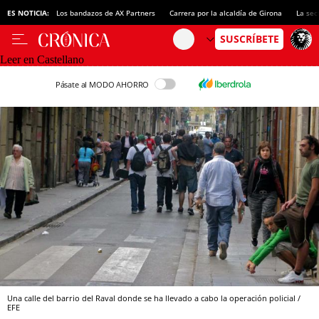
ES NOTICIA:
Los bandazos de AX Partners
Carrera por la alcaldía de Girona
La sec
Leer en Castellano
Pásate al MODO AHORRO
Una calle del barrio del Raval donde se ha llevado a cabo la operación policial /
EFE