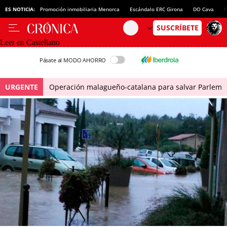
ES NOTICIA:
Promoción inmobiliaria Menorca
Escándalo ERC Girona
DO Cava
N
Leer en Castellano
Pásate al MODO AHORRO
URGENTE
Operación malagueño-catalana para salvar Parlem