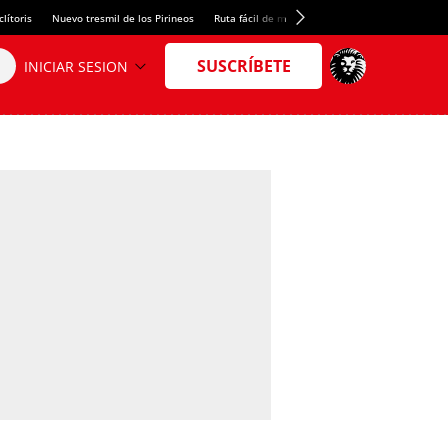
lítoris
Nuevo tresmil de los Pirineos
Ruta fácil de montaña
El arroz más meloso