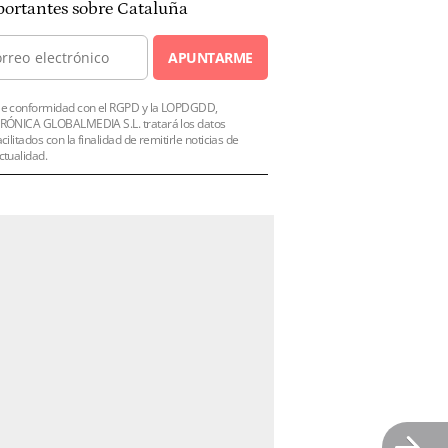
ortantes sobre Cataluña
APUNTARME
e conformidad con el RGPD y la LOPDGDD,
RÓNICA GLOBALMEDIA S.L. tratará los datos
acilitados con la finalidad de remitirle noticias de
ctualidad.