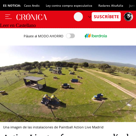
ES NOTICIA:
Caso Andic
Ley contra compra especulativa
Radares Altafulla
Junt
Leer en Castellano
Pásate al MODO AHORRO
Una imagen de las instalaciones de Paintball Action Live Madrid