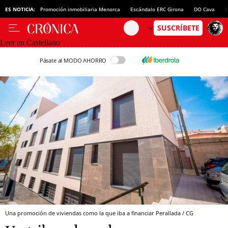
ES NOTICIA:
Promoción inmobiliaria Menorca
Escándalo ERC Girona
DO Cava
N
Leer en Castellano
Pásate al MODO AHORRO
Una promoción de viviendas como la que iba a financiar Perallada / CG