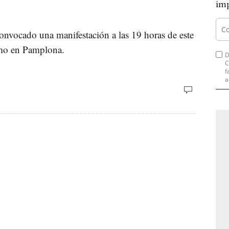
imp
onvocado una manifestación a las 19 horas de este
omo en Pamplona.
D
C
f
a