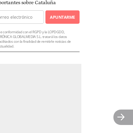
ortantes sobre Cataluña
APUNTARME
e conformidad con el RGPD y la LOPDGDD,
RÓNICA GLOBALMEDIA S.L. tratará los datos
acilitados con la finalidad de remitirle noticias de
ctualidad.