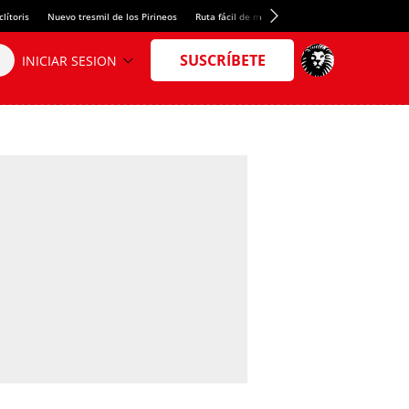
lítoris
Nuevo tresmil de los Pirineos
Ruta fácil de montaña
El arroz más meloso