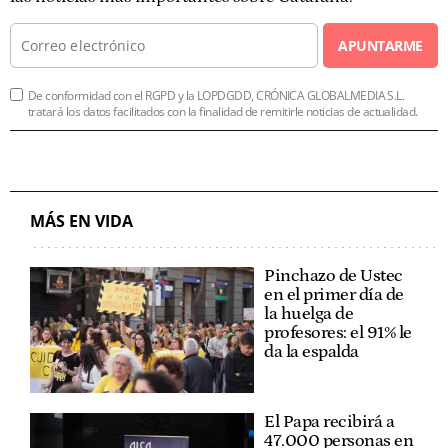
APUNTARME
De conformidad con el RGPD y la LOPDGDD, CRÓNICA GLOBALMEDIA S.L.
tratará los datos facilitados con la finalidad de remitirle noticias de actualidad.
MÁS EN VIDA
Pinchazo de Ustec
en el primer día de
la huelga de
profesores: el 91% le
da la espalda
El Papa recibirá a
47.000 personas en