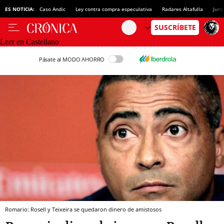
ES NOTICIA:
Caso Andic
Ley contra compra especulativa
Radares Altafulla
Junt
Leer en Castellano
Pásate al MODO AHORRO
Romario: Rosell y Teixeira se quedaron dinero de amistosos