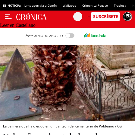
ES NOTICIA:
Junts acorrala a Comín
Wallapop
Crimen La Pegaso
Tracjusa
H
Leer en Castellano
Pásate al MODO AHORRO
La palmera que ha crecido en un panteón del cementerio de Poblenou / CG