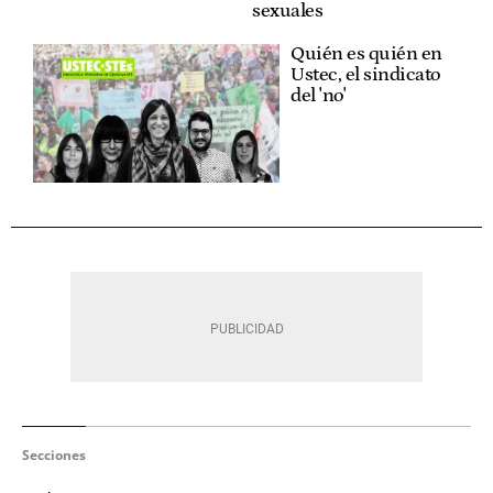
sexuales
Quién es quién en
Ustec, el sindicato
del 'no'
Secciones