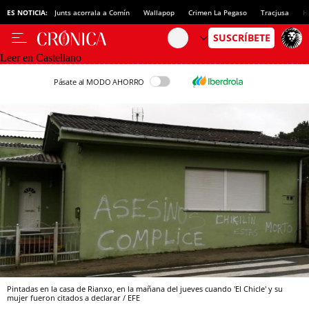
ES NOTICIA:
Junts acorrala a Comín
Wallapop
Crimen La Pegaso
Tracjusa
H
Leer en Castellano
Pásate al MODO AHORRO
Pintadas en la casa de Rianxo, en la mañana del jueves cuando 'El Chicle' y su
mujer fueron citados a declarar / EFE