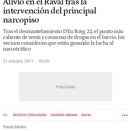
Alivio en el Raval tras la
intervención del principal
narcopiso
Tras el desmantelamiento D'En Roig, 22, el punto más
caliente de venta y consumo de drogas en el barrio, los
vecinos consideran que están ganando la lucha al
narcotráfico
21 octubre, 2017
00:00
MOSSOS D'ESQUADRA
GUARDIA URBANA
RAVAL
NARCOTRÁFICO
Paula Mirkin