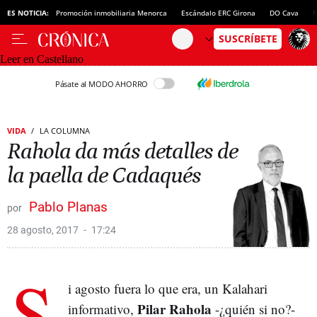
ES NOTICIA:
Promoción inmobiliaria Menorca
Escándalo ERC Girona
DO Cava
N
Leer en Castellano
Pásate al MODO AHORRO
VIDA
LA COLUMNA
Rahola da más detalles de
la paella de Cadaqués
Pablo Planas
28 agosto, 2017
17:24
S
i agosto fuera lo que era, un Kalahari
Pilar Rahola
informativo,
-¿quién si no?-