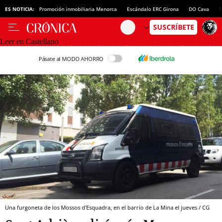
ES NOTICIA:
Promoción inmobiliaria Menorca
Escándalo ERC Girona
DO Cava
N
Leer en Castellano
Pásate al MODO AHORRO
Una furgoneta de los Mossos d'Esquadra, en el barrio de La Mina el jueves / CG