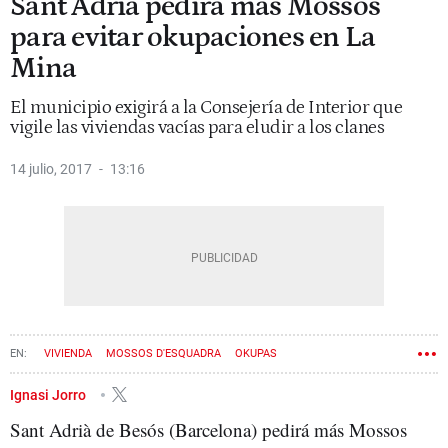
Sant Adrià pedirá más Mossos
para evitar okupaciones en La
Mina
El municipio exigirá a la Consejería de Interior que
vigile las viviendas vacías para eludir a los clanes
14 julio, 2017
13:16
VIVIENDA
MOSSOS D'ESQUADRA
OKUPAS
CONSEJERÍA DE INTERIOR
VIVIENDA SOCIAL
SANT ADRIÀ DE BESÒS
Ignasi Jorro
Sant Adrià de Besós (Barcelona) pedirá más Mossos
LA MINA