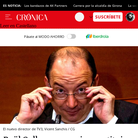
ES NOTICIA:
Los bandazos de AX Partners
Carrera por la alcaldía de Girona
La sec
Leer en Castellano
Pásate al MODO AHORRO
El nuevo director de TV3, Vicent Sanchis / CG