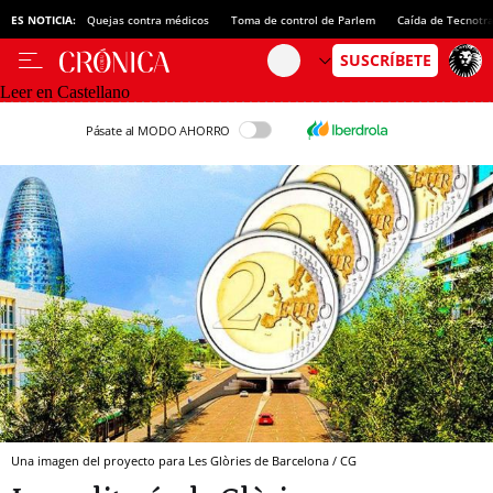
ES NOTICIA:
Quejas contra médicos
Toma de control de Parlem
Caída de Tecnotr
Leer en Castellano
Pásate al MODO AHORRO
Una imagen del proyecto para Les Glòries de Barcelona / CG