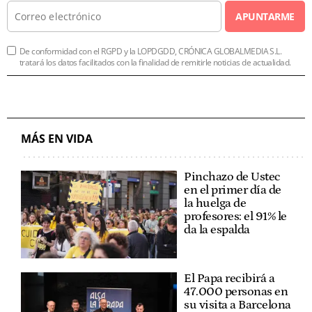
APUNTARME
De conformidad con el RGPD y la LOPDGDD, CRÓNICA GLOBALMEDIA S.L.
tratará los datos facilitados con la finalidad de remitirle noticias de actualidad.
MÁS EN VIDA
Pinchazo de Ustec
en el primer día de
la huelga de
profesores: el 91% le
da la espalda
El Papa recibirá a
47.000 personas en
su visita a Barcelona