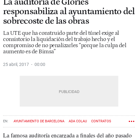
La auditoría de Glòries
responsabiliza al ayuntamiento del
sobrecoste de las obras
La UTE que ha construido parte del túnel exige al
consistorio la liquidación del trabajo hecho y el
compromiso de no penalizarles “porque la culpa del
aumento es de Bimsa”
25 abril, 2017
00:00
AYUNTAMIENTO DE BARCELONA
ADA COLAU
CONTRATOS
OBRAS
GLÒRIES
UNIÓN TEMPORAL DE EMPRESAS (UTE)
La famosa auditoría encargada a finales del año pasado