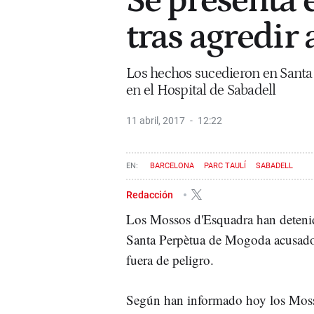
Se presenta 
tras agredir 
Los hechos sucedieron en Santa
en el Hospital de Sabadell
11 abril, 2017
12:22
BARCELONA
PARC TAULÍ
SABADELL
Redacción
Los
Mossos
d'Esquadra
han deteni
Santa
Perpètua
de
Mogoda
acusado
fuera de peligro.
Según han informado hoy los
Mos