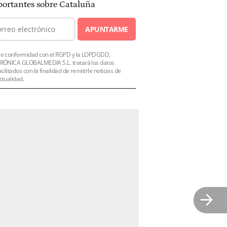
ortantes sobre Cataluña
APUNTARME
e conformidad con el RGPD y la LOPDGDD,
RÓNICA GLOBALMEDIA S.L. tratará los datos
acilitados con la finalidad de remitirle noticias de
ctualidad.