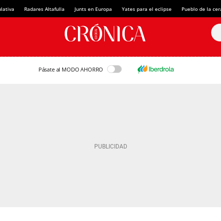
lativa
Radares Altafulla
Junts en Europa
Yates para el eclipse
Pueblo de la ce
Pásate al MODO AHORRO