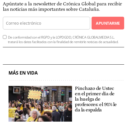
Apúntate a la newsletter de Crónica Global para recibir
las noticias más importantes sobre Cataluña.
APUNTARME
De conformidad con el RGPD y la LOPDGDD, CRÓNICA GLOBALMEDIA S.L.
tratará los datos facilitados con la finalidad de remitirle noticias de actualidad.
MÁS EN VIDA
Pinchazo de Ustec
en el primer día de
la huelga de
profesores: el 91% le
da la espalda