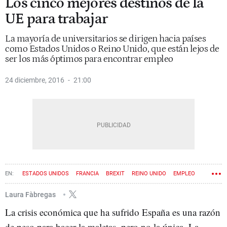
Los cinco mejores destinos de la
UE para trabajar
La mayoría de universitarios se dirigen hacia países
como Estados Unidos o Reino Unido, que están lejos de
ser los más óptimos para encontrar empleo
24 diciembre, 2016
21:00
ESTADOS UNIDOS
FRANCIA
BREXIT
REINO UNIDO
EMPLEO
UNIÓN EUROPEA
ALEMANIA
JÓVENES
ESTUDIANTES
AUSTRIA
Laura Fàbregas
La crisis económica que ha sufrido España es una razón
de peso para hacer la maletas, pero no la única. La