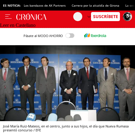
ES NOTICIA:
Los bandazos de AX Partners
Carrera por la alcaldía de Girona
La sec
Leer en Castellano
Pásate al MODO AHORRO
José María Ruiz-Mateos, en el centro, junto a sus hijos, el día que Nueva Rumasa
presentó concurso / EFE