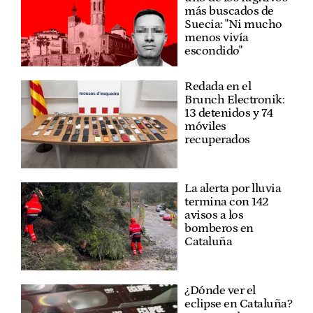
más buscados de
Suecia: "Ni mucho
menos vivía
escondido"
Redada en el
Brunch Electronik:
13 detenidos y 74
móviles
recuperados
La alerta por lluvia
termina con 142
avisos a los
bomberos en
Cataluña
¿Dónde ver el
eclipse en Cataluña?