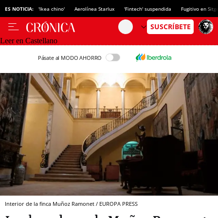
ES NOTICIA:
'Ikea chino'
Aerolínea Starlux
'Fintech' suspendida
Fugitivo en Sitg
Leer en Castellano
Pásate al MODO AHORRO
Interior de la finca Muñoz Ramonet / EUROPA PRESS