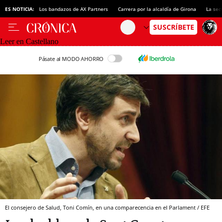
ES NOTICIA:
Los bandazos de AX Partners
Carrera por la alcaldía de Girona
La sec
Leer en Castellano
Pásate al MODO AHORRO
El consejero de Salud, Toni Comín, en una comparecencia en el Parlament / EFE