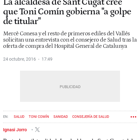
La alcaldesa de Sant Cugat cree
que Toni Comín gobierna "a golpe
de titular"
Mercè Conesa y el resto de primeros ediles del Vallés
solicitan una entrevista con el consejero de Salud tras la
oferta de compra del Hospital General de Catalunya
24 octubre, 2016
17:49
SALUD
TONI COMÍN
SANIDAD
CONSEJERÍA DE SALUD
SANT CUGAT
MERCÈ CONESA
Ignasi Jorro