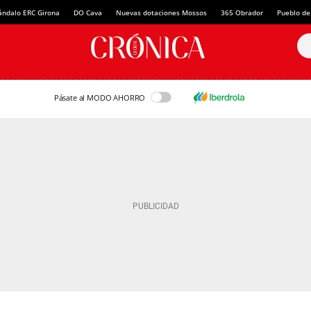
ándalo ERC Girona
DO Cava
Nuevas dotaciones Mossos
365 Obrador
Pueblo de
Pásate al MODO AHORRO