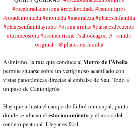
#rocaforadadaosona
#rocaforadada
#cantonigròs
#rutademontaña
#montaña
#naturaleza
#planesenfamilia
#planesenfamiliayrutas
#osona
#rutas
#paisajesdecuento
#turimeosona
#osonaturisme
#saltodeagua
♬ sonido
original - @planes.en.familia
Morro de l’Abella
Asimismo, la ruta que conduce al
permite situarse sobre un vertiginoso acantilado con
vistas panorámicas directas al embalse de Sau. Todo a
un paso de Cantonigròs.
Hay que ir hasta el campo de fútbol municipal, punto
estacionamiento
donde se ubican el
y el inicio del
sendero peatonal. Llegar es fácil.