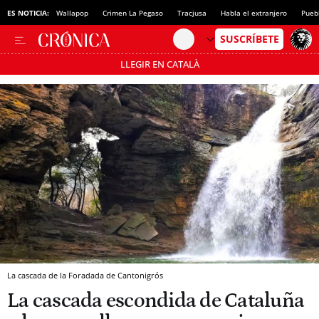
rala a Comín
ES NOTICIA:
Wallapop
Crimen La Pegaso
Tracjusa
Habla el extranjero
Pueb
LLEGIR EN CATALÀ
Pásate al MODO AHORRO
La cascada de la Foradada de Cantonigrós
La cascada escondida de Cataluña