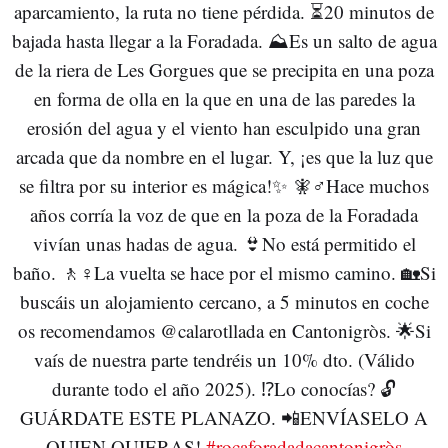
aparcamiento, la ruta no tiene pérdida. ⏳20 minutos de
bajada hasta llegar a la Foradada. ⛰️Es un salto de agua
de la riera de Les Gorgues que se precipita en una poza
en forma de olla en la que en una de las paredes la
erosión del agua y el viento han esculpido una gran
arcada que da nombre en el lugar. Y, ¡es que la luz que
se filtra por su interior es mágica!✨ 🧚♂️Hace muchos
años corría la voz de que en la poza de la Foradada
vivían unas hadas de agua. 👙No está permitido el
baño. 🚶♀️La vuelta se hace por el mismo camino. 🏡Si
buscáis un alojamiento cercano, a 5 minutos en coche
os recomendamos @calarotllada en Cantonigròs. 🌟Si
vaís de nuestra parte tendréis un 10% dto. (Válido
durante todo el año 2025). ⁉️Lo conocías? 🔓
GUÁRDATE ESTE PLANAZO. 📲ENVÍASELO A
QUIEN QUIERAS!
#rocaforadadacantonigròs