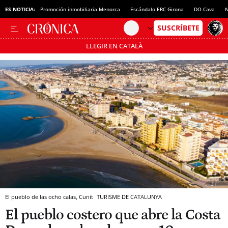
ES NOTICIA:
Promoción inmobiliaria Menorca
Escándalo ERC Girona
DO Cava
N
LLEGIR EN CATALÀ
Pásate al MODO AHORRO
El pueblo de las ocho calas, Cunit
TURISME DE CATALUNYA
El pueblo costero que abre la Costa