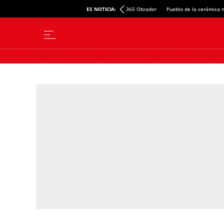
rona
DO Cava
Nuevas dotaciones Mossos
ES NOTICIA:
365 Obrador
Pueblo de la cerámica 