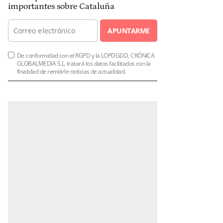
importantes sobre Cataluña
APUNTARME
De conformidad con el RGPD y la LOPDGDD, CRÓNICA
GLOBALMEDIA S.L. tratará los datos facilitados con la
finalidad de remitirle noticias de actualidad.