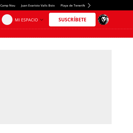
fy Camp Nou
Juan Evaristo Valls Boix
Playa de Tenerife que recomienda National Geogr