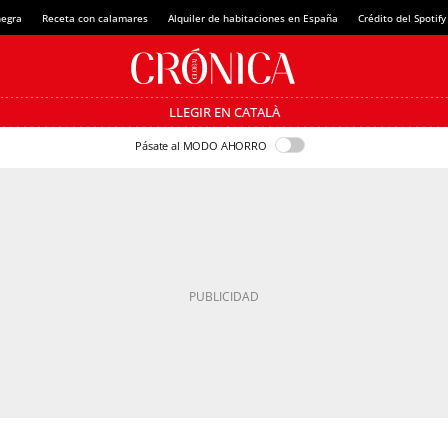
negra
Receta con calamares
Alquiler de habitaciones en España
Crédito del Spoti
LLEGIR EN CATALÀ
Pásate al MODO AHORRO