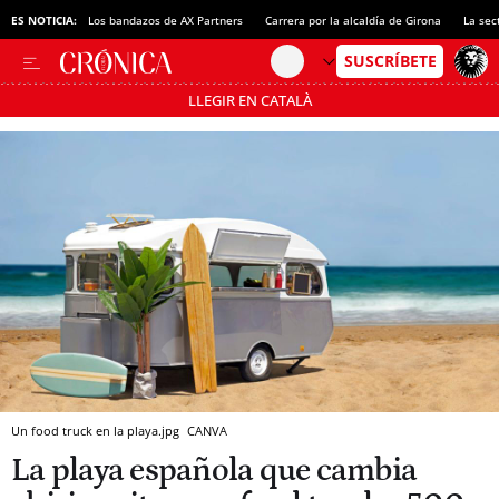
ES NOTICIA:
Los bandazos de AX Partners
Carrera por la alcaldía de Girona
La sec
LLEGIR EN CATALÀ
Pásate al MODO AHORRO
Un food truck en la playa.jpg
CANVA
La playa española que cambia