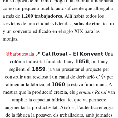
En su época de máximo apogeo, la colonia funcionaba
como un pequeño pueblo autosuficiente que albergaba
1.200 trabajadores
a más de
. Allí había todos los
salas de cine
servicios de una ciudad: viviendas,
, teatro
y un convento edificado en el siglo XIX para las
monjas.
@barbutcatala
📍 𝗖𝗮𝗹 𝗥𝗼𝘀𝗮𝗹 + 𝗘𝗹 𝗞𝗼𝗻𝘃𝗲𝗻𝘁 Una
colònia industrial fundada l’any 𝟭𝟴𝟱𝟴, on l’any
següent, el 𝟭𝟴𝟱𝟵, ja van presentar el projecte per
construir una resclosa i un canal de derivació d’💦 per
alimentar la fàbrica; el 𝟭𝟴𝟲𝟬 ja estava funcionant. A
mesura que la producció creixia, els 𝑔𝑒𝑟𝑚𝑎𝑛𝑠 𝑅𝑜𝑠𝑎𝑙 van
ampliar la capacitat hídrica, fet que va permetre
augmentar la productivitat. Això sí, l’autèntica energia
de la fàbrica la posaven els treballadors, amb jornades