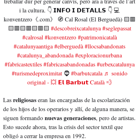
treballar dur per generar canvis, però ara a través de l’art
i la cultura. 👇 𝗜𝗡𝗙𝗢 𝗜 𝗗𝗘𝗧𝗔𝗟𝗟𝗦 👇 💻
konventzero《.com》 🧭 Cal Rosal (El Berguedà) 🟨🟥
🟨🟥🟨🟥🟨🟥🟨
#descobreixcatalunya
#seglepassat
#calrosal
#konventzero
#patrimonicatalà
#catalunyaantiga
#elberguedà
#llocsabandonats
#catalunya_abandonada
#exploracionurbana
#fabricastextiles
#fabricasabandonadas
#urbexcatalunya
#turismedeproximitat
🧔
#barbutcatala
♬ sonido
original - 💥 𝗘𝗹 𝗕𝗮𝗿𝗯𝘂𝘁 Català 💨
religiosas
Las
eran las encargadas de la escolarización
de los hijos de los operarios y allí, de alguna manera, se
nuevas generaciones
siguen formando
, pero de artistas.
Esto sucede ahora, tras la crisis del sector textil que
obligó a cerrar la empresa en 1992.