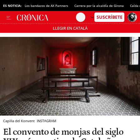
ES NOTICIA:
Los bandazos de AX Partners
Carrera por la alcaldía de Girona
Caída 
LLEGIR EN CATALÀ
Pásate al MODO AHORRO
Capilla del Konvent
INSTAGRAM
El convento de monjas del siglo