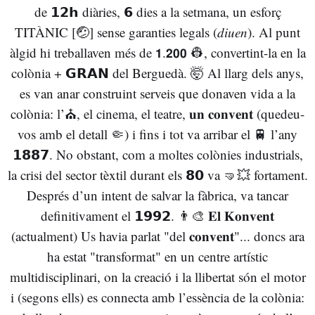
de 𝟭𝟮𝗵 diàries, 𝟲 dies a la setmana, un esforç
TITÀNIC [🤕] sense garanties legals (𝑑𝑖𝑢𝑒𝑛). Al punt
àlgid hi treballaven més de 𝟭.𝟮𝟬𝟬 👷, convertint-la en la
colònia + 𝗚𝗥𝗔𝗡 del Berguedà. 🤯 Al llarg dels anys,
es van anar construint serveis que donaven vida a la
colònia: l’⛪, el cinema, el teatre, 𝐮𝐧 𝐜𝐨𝐧𝐯𝐞𝐧𝐭 (quedeu-
vos amb el detall 🤏) i fins i tot va arribar el 🚆 l’any
𝟭𝟴𝟴𝟳. No obstant, com a moltes colònies industrials,
la crisi del sector tèxtil durant els 𝟴𝟬 va 🤜💥 fortament.
Després d’un intent de salvar la fàbrica, va tancar
definitivament el 𝟭𝟵𝟵𝟮. 👨🎨 𝐄𝐥 𝐊𝐨𝐧𝐯𝐞𝐧𝐭
(actualment) Us havia parlat "del 𝐜𝐨𝐧𝐯𝐞𝐧𝐭"... doncs ara
ha estat "transformat" en un centre artístic
multidisciplinari, on la creació i la llibertat són el motor
i (segons ells) es connecta amb l’essència de la colònia: