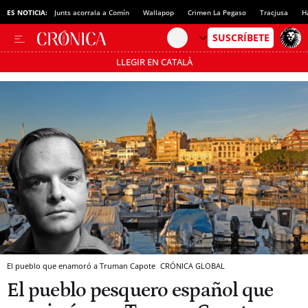
ES NOTICIA:
Junts acorrala a Comín
Wallapop
Crimen La Pegaso
Tracjusa
H
LLEGIR EN CATALÀ
Pásate al MODO AHORRO
El pueblo que enamoró a Truman Capote
CRÓNICA GLOBAL
El pueblo pesquero español que