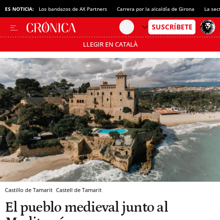
ES NOTICIA:
Los bandazos de AX Partners
Carrera por la alcaldía de Girona
La sec
LLEGIR EN CATALÀ
Pásate al MODO AHORRO
Castillo de Tamarit
Castell de Tamarit
El pueblo medieval junto al