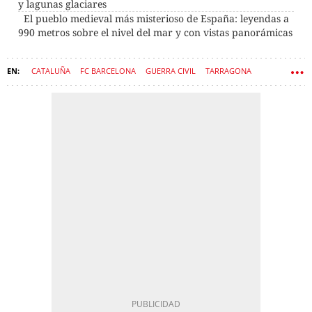
y lagunas glaciares
El pueblo medieval más misterioso de España: leyendas a
990 metros sobre el nivel del mar y con vistas panorámicas
CATALUÑA
FC BARCELONA
GUERRA CIVIL
TARRAGONA
PUEBLOS
CASTILLOS
IMPERIO ROMANO
EDAD MEDIA