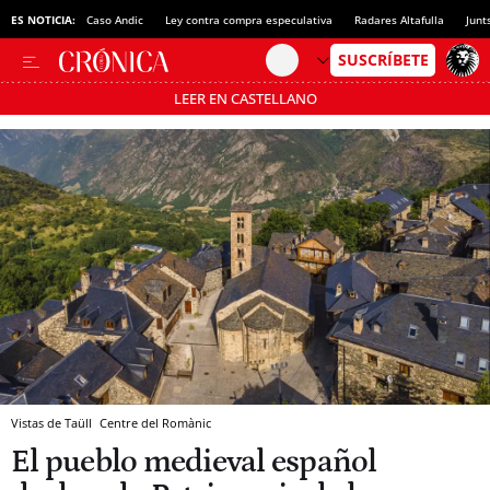
ES NOTICIA:
Caso Andic
Ley contra compra especulativa
Radares Altafulla
Junt
LEER EN CASTELLANO
Pásate al MODO AHORRO
Vistas de Taüll
Centre del Romànic
El pueblo medieval español