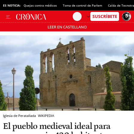
ES NOTICIA:
Quejas contra médicos
Toma de control de Parlem
Caída de Tecnotr
LEER EN CASTELLANO
Pásate al MODO AHORRO
Iglesia de Peratallada
WIKIPEDIA
El pueblo medieval ideal para