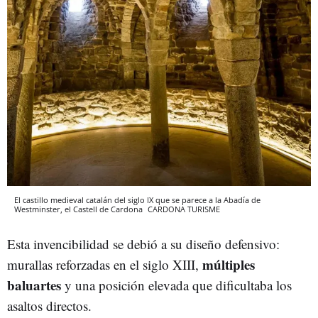
El castillo medieval catalán del siglo IX que se parece a la Abadía de
Westminster, el Castell de Cardona
CARDONA TURISME
Esta invencibilidad se debió a su diseño defensivo:
múltiples
murallas reforzadas en el siglo XIII,
baluartes
y una posición elevada que dificultaba los
asaltos directos.