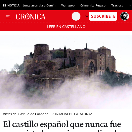
ES NOTICIA:
Junts acorrala a Comín
Wallapop
Crimen La Pegaso
Tracjusa
H
LEER EN CASTELLANO
Pásate al MODO AHORRO
Vistas del Castillo de Cardona
PATRIMONI DE CATALUNYA
El castillo español que nunca fue