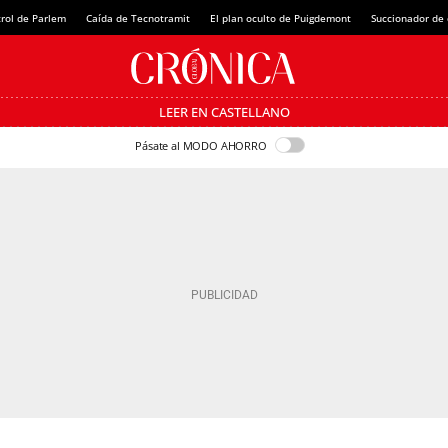
rol de Parlem
Caída de Tecnotramit
El plan oculto de Puigdemont
Succionador de c
LEER EN CASTELLANO
Pásate al MODO AHORRO