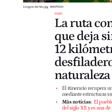
Congost del Mu.jpg
WIKIPEDIA
VIAJES
La ruta co
que deja si
12 kilómet
desfiladero
naturaleza
El itinerario recupera 
mediante estructuras s
Más noticias:
El puebl
del siglo XII y es una d