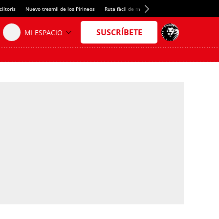
lítoris
Nuevo tresmil de los Pirineos
Ruta fácil de montaña
El arroz más meloso