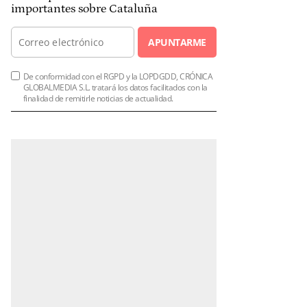
importantes sobre Cataluña
APUNTARME
De conformidad con el RGPD y la LOPDGDD, CRÓNICA
GLOBALMEDIA S.L. tratará los datos facilitados con la
finalidad de remitirle noticias de actualidad.