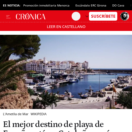
ES NOTICIA:
Promoción inmobiliaria Menorca
Escándalo ERC Girona
DO Cava
N
LEER EN CASTELLANO
Pásate al MODO AHORRO
L'Ametlla de Mar
WIKIPEDIA
El mejor destino de playa de