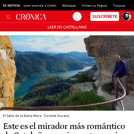
ES NOTICIA:
Junts acorrala a Comín
Wallapop
Crimen La Pegaso
Tracjusa
H
LEER EN CASTELLANO
Pásate al MODO AHORRO
El Salto de la Reina Mora
Turisme Siurana
Este es el mirador más romántico