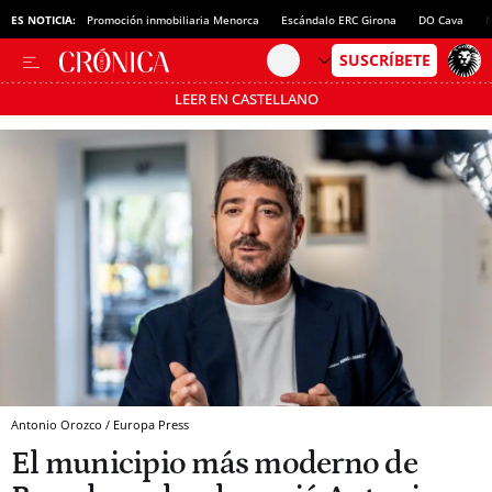
ES NOTICIA:
Promoción inmobiliaria Menorca
Escándalo ERC Girona
DO Cava
N
LEER EN CASTELLANO
Pásate al MODO AHORRO
Antonio Orozco / Europa Press
El municipio más moderno de